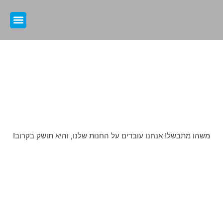
קצת עלינ
אירועים ו
תחומי ה
דברים נפלאים מחכים באופק
משהו מתבשל! אנחנו עובדים על החנות שלנו, והיא תושק בקרוב!