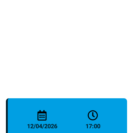
פעילויות תרבות, סדנאות, מפגש חברתי.
ימי ראשון ורביעי, 17:00-18:30.
והיום…
יום ראשון | 12.04.2026
מקלט מספר 9 ברח' נתן אלבז: הצגה: "שבט לב אמיץ" וסדנה חוויתית לכל
המשפחה.
*הפעילות מתקיימת בהתאם למדיניות ההתגוננות ומספר המשתתפים
מוגבל.
**ההרשמה על בסיס כל הקודם זוכה באתר המחלקה לילדים, נוער וצעירים
12/04/2026
17:00